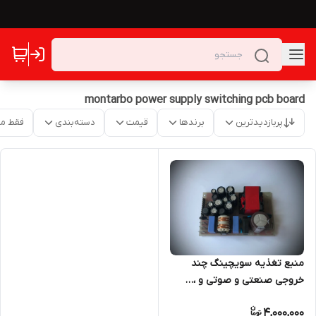
montarbo power supply switching pcb board
پربازدیدترین
برندها
قیمت
دسته‌بندی
فقط م
منبع تغذیه سویچینگ چند
خروجی صنعتی و صوتی و ،…
مناسب میکسر و پاورمیکسر و
4,000,000
مخابراتی و ..