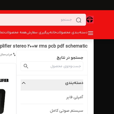
دسته‌بندی محصولات
خانه
پیگیری سفارش
همه محصولات
تما
lifier stereo 200w rms pcb pdf schematic
مرتب‌سازی
جستجو در نتایج
دسته‌بندی
آمپلی فایر
سیستم صوتی کامل