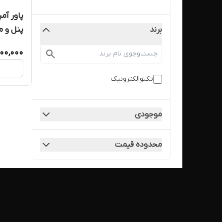
پاور آمپ
پنل و من
برند
00,000
تکنوالکترونیک
موجودی
محدوده قیمت