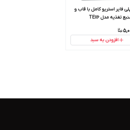
لی فایر استریو کامل با قاب و
بع تغذیه مدل TE116
5,0
افزودن به سبد