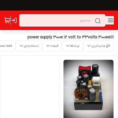
power supply 300w 12 volt to 33volts 300watt
جدیدترین
برندها
قیمت
دسته‌بندی
فقط محص