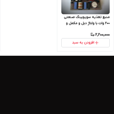
منبع تغذیه سویچینگ صنعتی
۲۰۰ وات با ولتاژ دبل و مکمل و
خروجی ۵ و ۱۲ ولت تک مدل
2,200,000
TE225B
افزودن به سبد