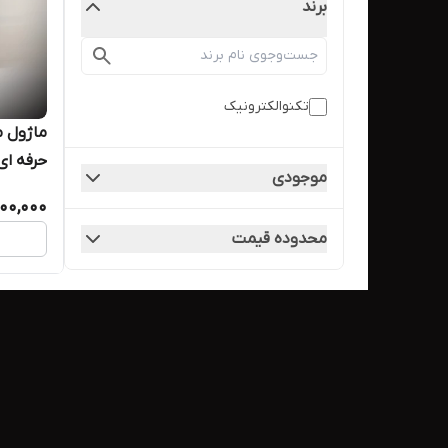
برند
تکنوالکترونیک
ماژول م
حرفه ای ا
موجودی
00,000
محدوده قیمت