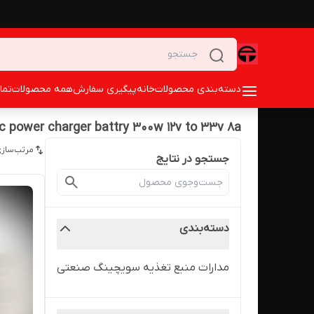
دسته‌بندی محصولات
خانه
پیگیری سفارش
همه محصولات
تما
 power charger battry 300w 12v to 33v 8a
مرتب‌سازی
جستجو در نتایج
دسته‌بندی
مدارات منبع تغذیه سویچینگ صنعتی