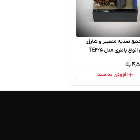
نبع تغذیه متغییر و شارژر
نواع باطری مدل TE225
4,5
افزودن به سبد