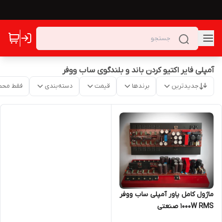
آمپلی فایر اکتیو کردن باند و بلندگوی ساب ووفر
جدیدترین
برندها
قیمت
دسته‌بندی
فقط محص
ماژول کامل پاور آمپلی ساب ووفر
1000W RMS صنعتی
تکنوالکترونیک مدل TE704S