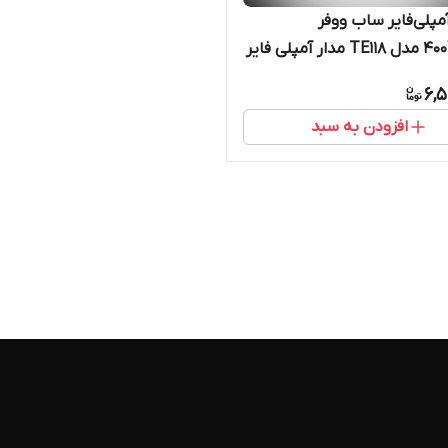
مپلی‌فایر ساب ووفر
400WRMS مدل TE118 مدار آمپلی فایر
Sub
6,5
افزودن به سبد