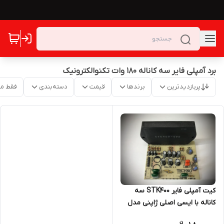
برد آمپلی فایر سه کاناله 180 وات تکنوالکترونیک
پربازدیدترین
برندها
قیمت
دسته‌بندی
فقط م
کیت آمپلی فایر STK400 سه
کاناله با ایسی اصلی ژاپنی مدل
تکنو ۳