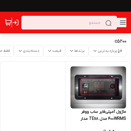
c5200
پربازدیدترین
برندها
قیمت
دسته‌بندی
فقط م
ماژول آمپلی‌فایر ساب ووفر
400WRMS مدل TE118 مدار
آمپلی فایر Subwoofer