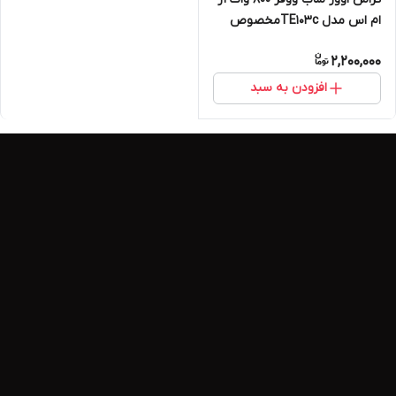
ام اس مدل TE103cمخصوص
ساب وفر
2,200,000
افزودن به سبد