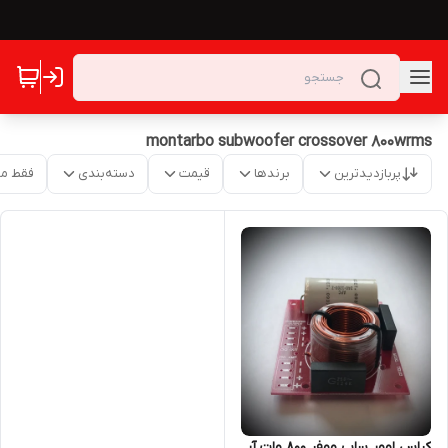
montarbo subwoofer crossover 800wrms
پربازدیدترین
برندها
قیمت
دسته‌بندی
فقط م
کراس اوور ساب ووفر ۸۰۰ وات آر