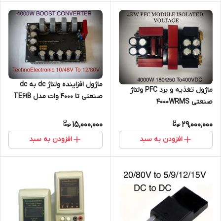
ماژول افزاینده ولتاژ dc به dc
ماژول تغذیه و برد PFC ولتاژ
صنعتی تا ۴۰۰۰ وات مدل TE61B
صنعتی 4000WRMS
تکنوالکترونیک مدل TE222DM
15,000,000
29,000,000
افزودن به سبد
افزودن به سبد