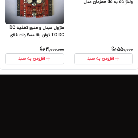
ولتاژ dc به dc همزمان مدل
TE515
ماژول مبدل و منبع تغذیه DC
TO DC توان بالا ۴۰۰۰ وات فلای
بک مدل TE222DB
21,000,000
550,000
افزودن به سبد
افزودن به سبد