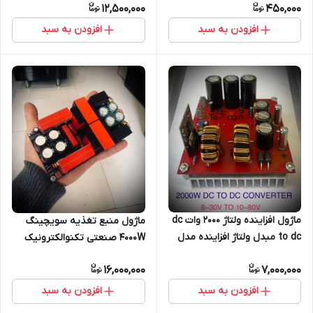
12,500,000
450,000
افزودن به سبد
افزودن به سبد
ماژول افزاینده ولتاژ ۲۰۰۰ وات dc
ماژول منبع تغذیه سویچینگ
to dc مبدل ولتاژ افزاینده مدل
4000W صنعتی تکنوالکترونیک
TE61
مدل TE222M
16,000,000
7,000,000
افزودن به سبد
افزودن به سبد