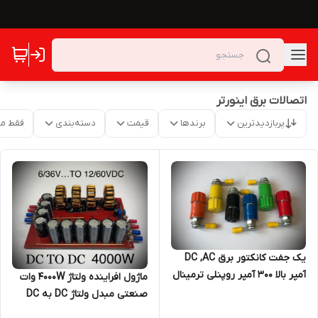
اتصالات برق اینورتر
پربازدیدترین
برندها
قیمت
دسته‌بندی
فقط م
یک جفت کانکتور برق DC ,AC
آمپر بالا ۳۰۰ آمپر روپنلی ترمینال
ماژول افراینده ولتاژ 4000W وات
برق اینورتر ترمینال برق روپنلی
صنعتی مبدل ولتاژ DC به DC
ups
مدل TE61E