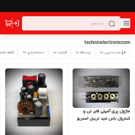
technicelectroniccom
جدیدترین
برندها
قیمت
دسته‌بندی
فقط محص
ماژول پری آمپلی فایر تن و
کنترول باس مید تریبل استریو