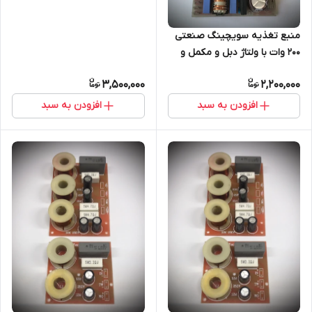
منبع تغذیه سویچینگ صنعتی
۲۰۰ وات با ولتاژ دبل و مکمل و
خروجی ۵ و ۱۲ ولت تک مدل
3,500,000
2,200,000
TE225B
افزودن به سبد
افزودن به سبد