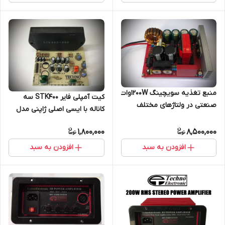
منبع تغذیه سویچینگ 1200Wوات
کیت آمپلی فایر STK400 سه
صنعتی در ولتاژهای مختلف
کاناله با ایسی اصلی ژاپنی مدل
شارژر آمپر بالا ماشین مدل TE221
تکنو ۳
1,800,000
8,500,000
افزودن به سبد
افزودن به سبد