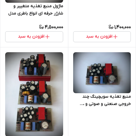
ماژول منبع تغذیه متغییر و
شارژر حرفه ای انواع باطری مدل
TE225
4,500,000
1,400,000
افزودن به سبد
افزودن به سبد
منبع تغذیه سویچینگ چند
خروجی صنعتی و صوتی و ،…
مناسب میکسر و پاورمیکسر و
مخابراتی و ..