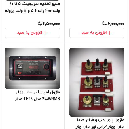
منبع تغذیه سویچینگ 5 تا 60
ولت 300 وات + ۵ و ۱۲ ولت ایزوله
و جدا
2,500,000
4,000,000
افزودن به سبد
افزودن به سبد
ماژول آمپلی‌فایر ساب ووفر
400WRMS مدل TE118 مدار
آمپلی فایر Subwoofer
ماژول پری امپ و فیلتر صدا
ساب ووفر کراس اور ساب وفر