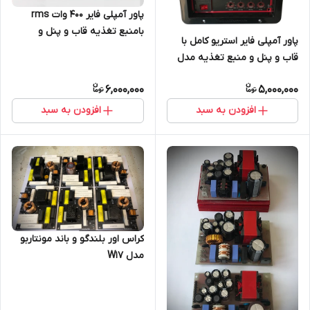
پاور آمپلی فایر ۴۰۰ وات rms
بامنبع تغذیه قاب و پنل و
پاور آمپلی فایر استریو کامل با
اکولایزر و ،…مدل TE117
قاب و پنل و منبع تغذیه مدل
TE116
6,000,000
5,000,000
افزودن به سبد
افزودن به سبد
کراس اور بلندگو و باند مونتاربو
مدل W17