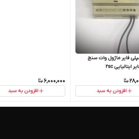
پلی فایر ماژول وات سنج
ر ایتالیایی 2sc
6,000,000
28,
افزودن به سبد
افزودن به سبد