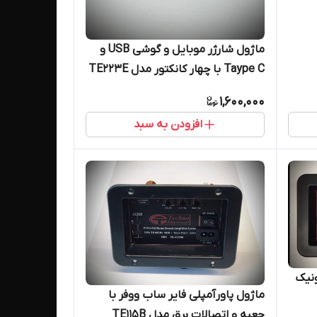
ماژول شارژر موبایل و گوشی USB و
Taype C با چهار کانکتور مدل TE223E
1,600,000
افزودن به سبد
ونیک
ماژول پاورآمپلی فایر ساب ووفر با
جعبه و اتصالات برق مدل TE115B