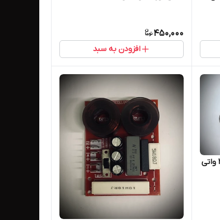
450,000
افزودن به سبد
کراس اور 2way ووفر و توییتر ۳۰۰ واتی