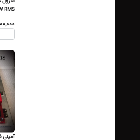
ماژول ک
مدل TE704S
400,000