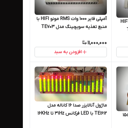
آمپلی فایر ۱۰۰۰ وات RMS مونو HIFI با
آمپلی فایر ۱۰۰۰ وات استریو HIFI
منبع تغذیه سویچینگ مدل TE703
11,000,000
افزودن به سبد
ماژول آنالایزر‌ صدا ۱۶ کاناله مدل
TE1612 با LED فرکانس 31Hz تا 16KHz
کراس اور B&C مونتاربو مدل 15cx40
اسپکتروم ، اکولایزر رقص نور