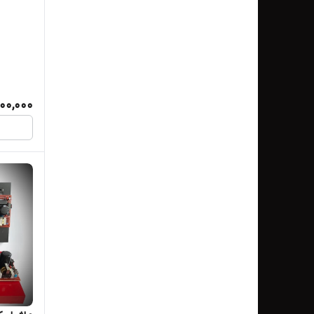
اینورتر و مبدل ولتاژ
00,000