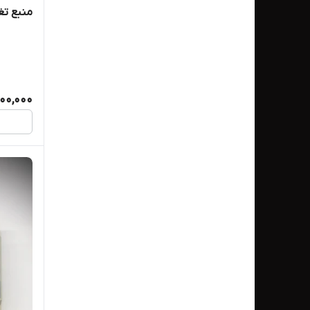
منبع تغذ
000,000