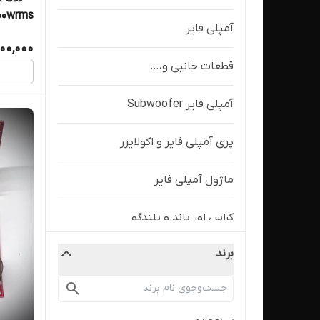
آمپلی فایر
توییتر مدل 
600,000
قطعات جانبی و،…
آمپلی فایر Subwoofer
پری آمپلی فایر و اکولایزر
ماژول آمپلی فایر
کراس اور باند و بلندگو
برند
کراس اور 2way
کراس اور 3WAY