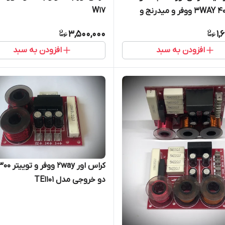
W17
3WAY 400wrms ووفر و میدرنج و
TE1100
3,500,000
1,
افزودن به سبد
افزودن به سبد
دو خروجی مدل TE1101