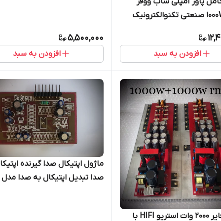
امل پاور آمپلی ساب ووفر
1000W RMS صنعتی تکنوالکترونیک
5,500,000
12,
افزودن به سبد
افزودن به سبد
ماژول اپتیکال صدا گیرنده اپتیکا
صدا تبدیل اپتیکال به صدا مدل TE1
آمپلی فایر ۲۰۰۰ وات استریو HIFI با