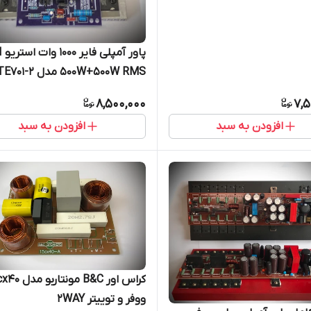
پاور 
500W+500W RMS مدل TE701-2
8,500,000
7,5
افزودن به سبد
افزودن به سبد
ووفر و توییتر 2WAY