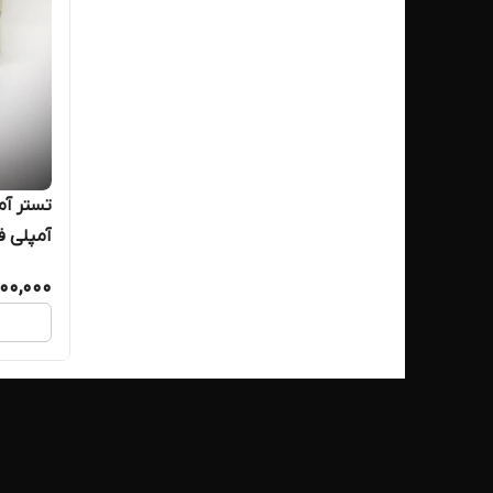
تستر آم
آمپلی فای
000,000