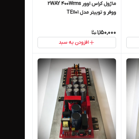
ماژول کراس اوور 2WAY 400Wrms
ووفر و توییتر مدل TE1101
1,150,000
افزودن به سبد